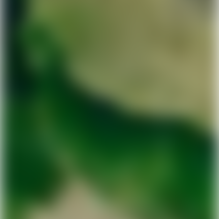
Mobilnummer
Email
CVR-nummer
Jeg har ikke et CVR-nummer endnu
Start ansøgning
Ved at indsende denne formular giver du os tilladelse til
at kontakte dig via telefon og email, og til at modtage
markedsføringskommunikation. Vi lover ikke at
spamme dig. Du har også mulighed for at tilbagekalde