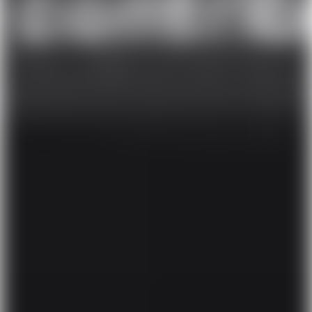
Få Lunar nu ligesom
1.000.000 andre
Få en sms med et link til at hente Lunar gratis, og
ansøg om din konto direkte fra mobilen. Du behøver
ikke flytte din NemKonto. Prøv os uden at skifte
bank.