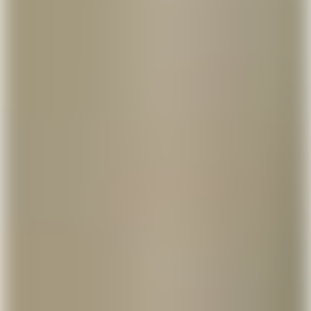
Få Lunar nu ligesom
1.000.000 andre