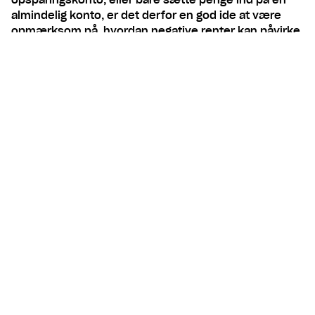
opsparingskonto, eller bare sætte penge ind på en
almindelig konto, er det derfor en god ide at være
opmærksom på, hvordan negative renter kan påvirke
dig. Her kan du se, hvad negative renter er, og
hvordan du skal forholde dig til det.
Indhold
Derfor findes negative renter
Hvilken betydning har negative
renter for mig?
Få en konto med positiv rente