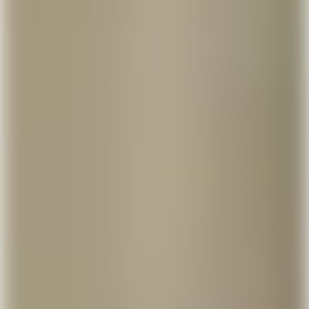
Få en sms med et link til at hente Lunar gratis, og
ansøg om din konto direkte fra mobilen. Du behøver
ikke flytte din NemKonto. Prøv os uden at skifte
bank.