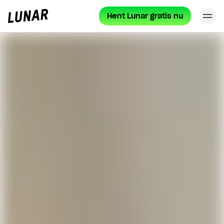
Hent Lunar gratis nu
Lu
Lunar
forside