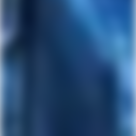
Få Lunar nu ligesom
1.000.000 andre
Få en sms med et link til at hente Lunar gratis, og
ansøg om din konto direkte fra mobilen. Du behøver
ikke flytte din NemKonto. Prøv os uden at skifte