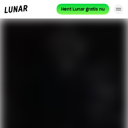
Hent Lunar gratis nu
Lu
Lunar
forside