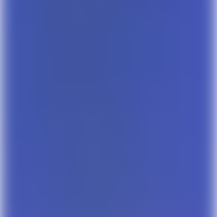
Få Lunar nu ligesom 1.
Få en sms med et link til at hente Lunar gratis, og a
mobilen. Du behøver ikke flytte din NemKonto. Pr