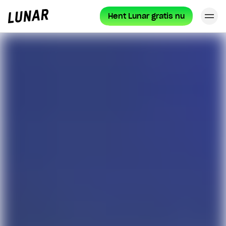
Hent Lunar gratis nu
Lunar
forside