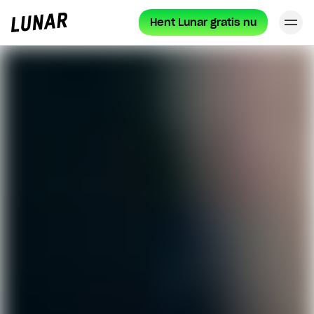
Hent Lunar gratis nu
Lu
Lunar
forside