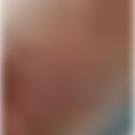
Få Lunar nu ligesom
1.000.000 andre
Få en sms med et link til at hente Lunar gratis, og
ansøg om din konto direkte fra mobilen. Du behøver
ikke flytte din NemKonto. Prøv os uden at skifte
bank.