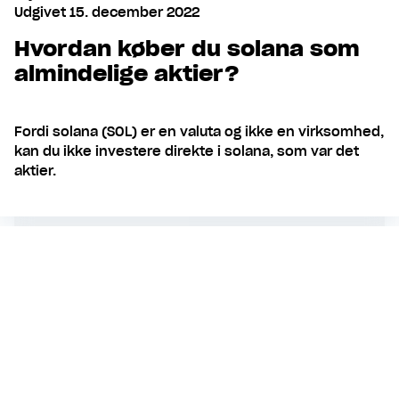
Udgivet
15. december 2022
Hvordan køber du solana som
almindelige aktier?
Fordi solana (SOL) er en valuta og ikke en virksomhed,
kan du ikke investere direkte i solana, som var det
aktier.
Indhold
Hvad er ETF’er og ETN’er?
Hvordan fungerer solana-ETF’er og
-ETN’er?
Køb solana-ETF’er og -ETN’er