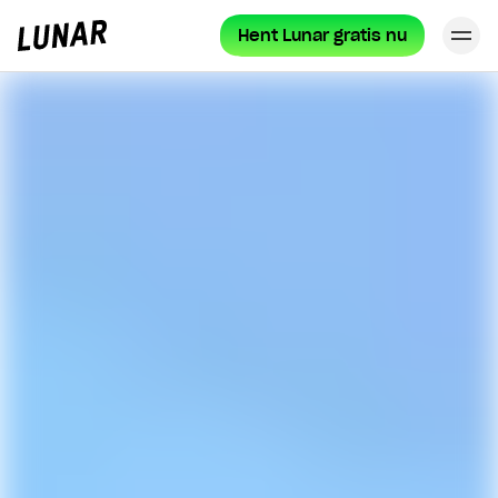
Hent Lunar gratis nu
Lu
Lunar
forside