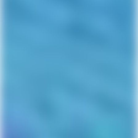
Få Lunar nu ligesom
1.000.000 andre
Få en sms med et link til at hente Lunar gratis, og
ansøg om din konto direkte fra mobilen. Du behøver
ikke flytte din NemKonto. Prøv os uden at skifte