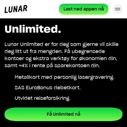
Last ned appen nå
Lu
Lunar
privat
Unlimited.
Lunar Unlimited er for deg som gjerne vil skille
deg litt ut fra mengden. Få ubegrensede
kontoer og ekstra verktøy for økonomien din,
samt +4% i rente på sparekontoen din.
Metallkort med personlig lasergravering.
SAS EuroBonus debetkort.
Utvidet reiseforsikring.
Få Unlimited nå