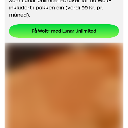
Som Lunar Unlimited-bruker får du Wolt+
inkludert i pakken din (verdi 99 kr. pr.
måned).
Få Wolt+ med Lunar Unlimited