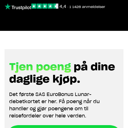
4,4
∙
1 1428 anmeldelser
Tjen poeng
på dine
daglige kjøp.
Det første SAS EuroBonus Lunar-
debetkortet er her. Få poeng når du
handler og gjør poengene om til
reisefordeler over hele verden.