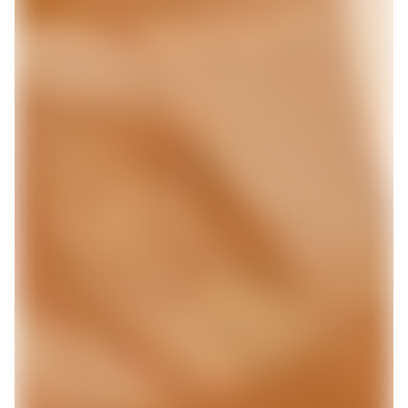
deg på et par minutter. Det er helt uforpliktende og
du kan alltids beholde din gamle bank.