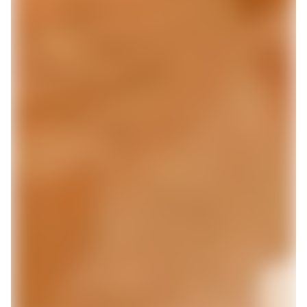
Gjør som 1 000 000
andre - last ned Lunar
Få en sms med link til å laste ned Lunar og registrer