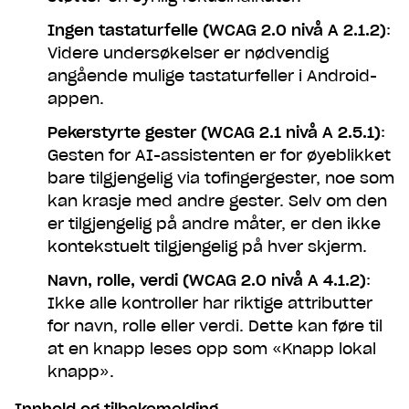
Ingen tastaturfelle (WCAG 2.0 nivå A 2.1.2)
:
Videre undersøkelser er nødvendig
angående mulige tastaturfeller i Android-
appen.
Pekerstyrte gester (WCAG 2.1 nivå A 2.5.1)
:
Gesten for AI-assistenten er for øyeblikket
bare tilgjengelig via tofingergester, noe som
kan krasje med andre gester. Selv om den
er tilgjengelig på andre måter, er den ikke
kontekstuelt tilgjengelig på hver skjerm.
Navn, rolle, verdi (WCAG 2.0 nivå A 4.1.2)
:
Ikke alle kontroller har riktige attributter
Gjør som 1 000 000
for navn, rolle eller verdi. Dette kan føre til
at en knapp leses opp som «Knapp lokal
andre - last ned Lunar
knapp».