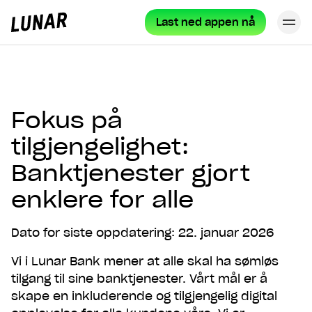
Last ned appen nå
Lu
Lunar
privat
Fokus på
tilgjengelighet:
Banktjenester gjort
enklere for alle
Dato for siste oppdatering: 22. januar 2026
Vi i Lunar Bank mener at alle skal ha sømløs
tilgang til sine banktjenester. Vårt mål er å
skape en inkluderende og tilgjengelig digital