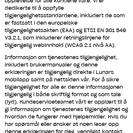
opplevelse for alle kundene våre. Vi er
dedikerte til å oppfylle
tilgjengelighetsstandardene, inkludert de som
er fastsatt i den europeiske
tilgjengelighetsakten (EAA) og ETSI EN 301 549
V3.2.1, som inkluderer retningslinjene for
tilgjengelig webinnhold (WCAG 2.1 nivå AA).
Informasjon om tjenestenes tilgjengelighet,
inkludert brukermanualer og denne
erklæringen er tilgjengelig direkte i Lunars
mobilapp samt på nettsiden vår. For å sikre
tilgjengelighet for alle er denne informasjonen
tilgjengelig i både skriftlig format og som tale
(lyd). Kundeserviceteamet vårt er opplært til å
gi informasjon om tjenestenes tilgjengelighet og
hvordan de fungerer med hjelpemidler. Hvis du
har spørsmål eller ønsker at noen leser opp
denne erklæringen for deg, vennligst kontakt