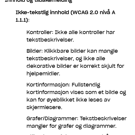
Innhold og tilbakemelding
Få en sms med link til å laste ned Lunar og registrer
deg på et par minutter. Det er helt uforpliktende og
Ikke-tekstlig innhold (WCAG 2.0 nivå A
du kan alltids beholde din gamle bank.
1.1.1)
:
Kontroller: Ikke alle kontroller har
tekstbeskrivelser.
Bilder: Klikkbare bilder kan mangle
tekstbeskrivelser, og ikke alle
dekorative bilder er korrekt skjult for
hjelpemidler.
Kortinformasjon: Fullstendig
kortinformasjon vises som et bilde og
kan for øyeblikket ikke leses av
skjermlesere.
Grafer/Diagrammer: Tekstbeskrivelser
mangler for grafer og diagrammer.