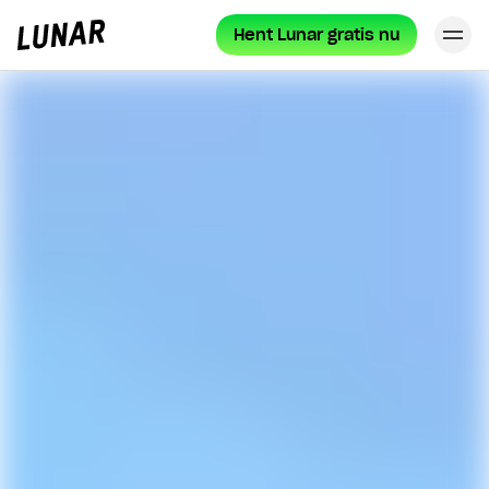
Hent Lunar gratis nu
Lu
Lunar
forside