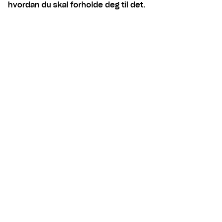
hvordan du skal forholde deg til det.
Innhold
Derfor finnes negative renter
Hvilken betydning har negative
renter for meg?
Få en konto med positiv rente
Derfor finnes negative
renter