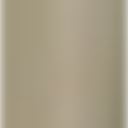
Gjør som 1 000 000
andre - last ned Lunar