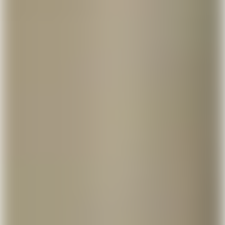
Få en sms med link til å laste ned Lunar og registrer
deg på et par minutter. Det er helt uforpliktende og
du kan alltids beholde din gamle bank.