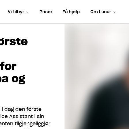
Vi tilbyr
Priser
Få hjelp
Om Lunar
ørste
for
pa og
 i dag den første
ce Assistant i sin
ten tilgjengeliggjør