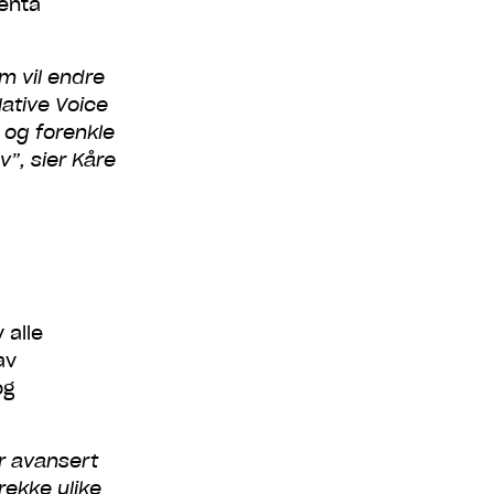
jenta
m vil endre
ative Voice
 og forenkle
”, sier Kåre
 alle
av
og
r avansert
rekke ulike