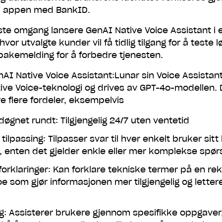
 i appen med BankID.
ørste omgang lansere GenAI Native Voice Assistant i 
vor utvalgte kunder vil få tidlig tilgang for å teste 
eller få en SMS med en link
bakemelding for å forbedre tjenesten.
AI Native Voice Assistant:Lunar sin Voice Assistant
Få lin
ive Voice-teknologi og drives av GPT-4o-modellen. 
e flere fordeler, eksempelvis
Vi sender én sms med linken. Ikke noe mer.
øgnet rundt: Tilgjengelig 24/7 uten ventetid
 tilpassing: Tilpasser svar til hver enkelt bruker sit
n, enten det gjelder enkle eller mer komplekse spør
forklaringer: Kan forklare tekniske termer på en rek
e som gjør informasjonen mer tilgjengelig og lettere
g: Assisterer brukere gjennom spesifikke oppgaver,