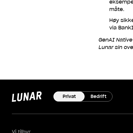
eksempel 
måte.
Høy sikk
via Bank
GenAI Native 
Lunar sin ov
Lunar
privat
Privat
Bedrift
Vi tilbyr