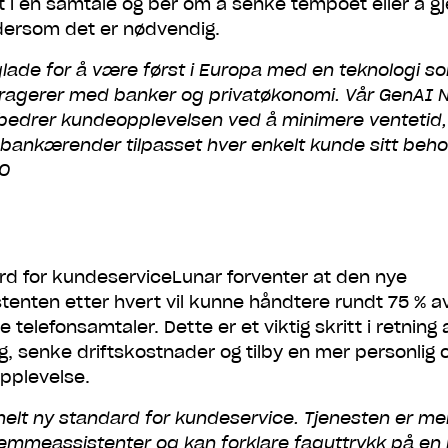
t i en samtale og ber om å senke tempoet eller å g
dersom det er nødvendig.
 glade for å være først i Europa med en teknologi so
eragerer med banker og privatøkonomi. Vår GenAI N
rbedrer kundeopplevelsen ved å minimere ventetid,
bankærender tilpasset hver enkelt kunde sitt behov
TO
rd for kundeserviceLunar forventer at den nye
enten etter hvert vil kunne håndtere rundt 75 % av
elefonsamtaler. Dette er et viktig skritt i retning 
ng, senke driftskostnader og tilby en mer personlig 
opplevelse.
 helt ny standard for kundeservice. Tjenesten er me
emmeassistenter og kan forklare faguttrykk på en 