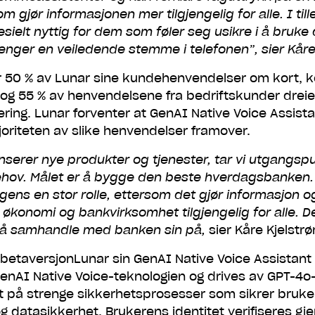
m gjør informasjonen mer tilgjengelig for alle. I till
sielt nyttig for dem som føler seg usikre i å bruke 
renger en veiledende stemme i telefonen”, sier Kåre
r 50 % av Lunar sine kundehenvendelser om kort, k
, og 55 % av henvendelsene fra bedriftskunder drei
 som 1 000 000 andre -
ring. Lunar forventer at GenAI Native Voice Assistan
ned Lunar
oriteten av slike henvendelser framover.
nserer nye produkter og tjenester, tar vi utgangspu
hov. Målet er å bygge den beste hverdagsbanken. H
d link til å laste ned Lunar og registrer deg på et par min
elt uforpliktende og du kan alltids beholde din gamle ban
ligens en stor rolle, ettersom det gjør informasjon o
økonomi og bankvirksomhet tilgjengelig for alle. D
Skann QR-koden for å laste ned Lunar
 å samhandle med banken sin på,
sier Kåre Kjelstr
 betaversjonLunar sin GenAI Native Voice Assistant
enAI Native Voice-teknologien og drives av GPT-4o
t på strenge sikkerhetsprosesser som sikrer bruk
g datasikkerhet. Brukerens identitet verifiseres g