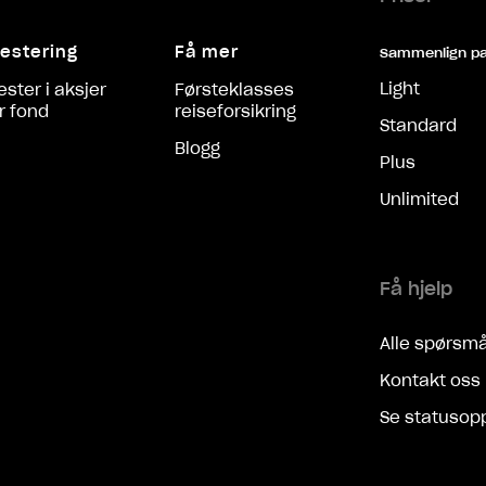
estering
Få mer
Sammenlign p
Light
ester i aksjer
Førsteklasses
er fond
reiseforsikring
Standard
Blogg
Plus
Unlimited
Få hjelp
Alle spørsmå
Kontakt oss
Se statusop