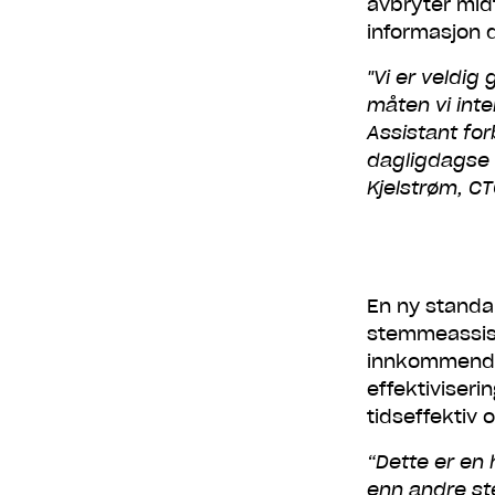
avbryter mid
informasjon 
"Vi er veldig
måten vi int
Assistant fo
dagligdagse 
Kjelstrøm, C
En ny standa
stemmeassist
innkommende t
effektiviseri
tidseffektiv 
“Dette er en
enn andre st