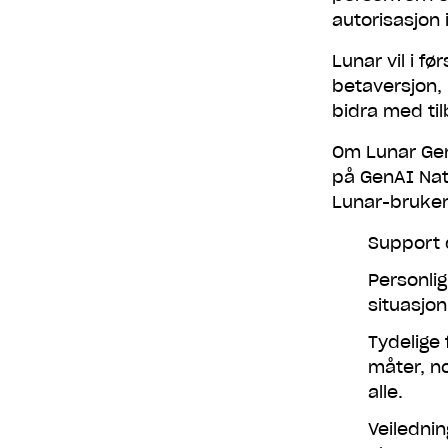
autorisasjon
Lunar vil i f
betaversjon, h
bidra med til
Om Lunar Gen
på GenAI Nat
Lunar-bruker
Support d
Personlig
situasjo
Tydelige 
måter, no
alle.
Veilednin