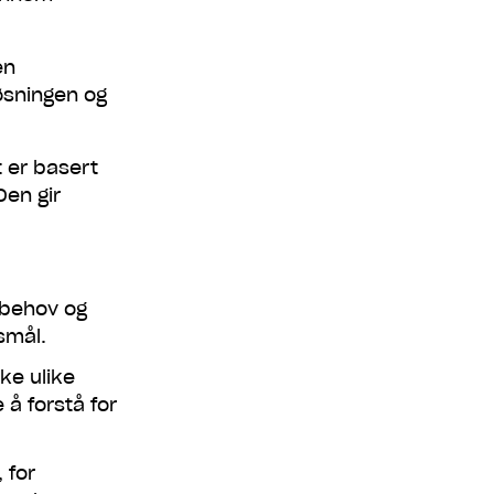
en
løsningen og
 er basert
k til appen
Den gir
t behov og
smål.
ke ulike
 å forstå for
 for