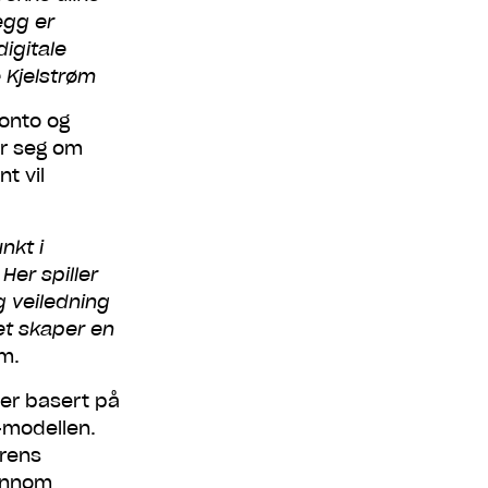
egg er
digitale
 Kjelstrøm
onto og
er seg om
 last
t vil
nkt i
er spiller
utter. Det er
k.
g veiledning
et skaper en
øm.
 er basert på
-modellen.
erens
jennom