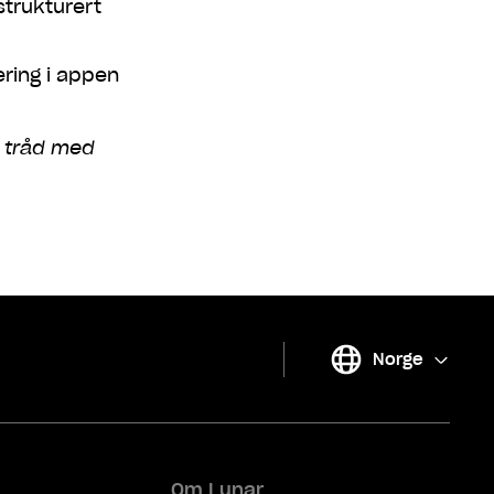
strukturert
ering i appen
 i tråd med
Norge
(
Bytt
)
Om Lunar