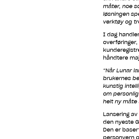
måter, noe so
løsningen spe
verktøy og t
I dag handle
overføringer
Gjør
kunderegistre
håndtere maj
“Når Lunar la
brukernes be
Få en sms me
h
kunstig intel
om personlig 
helt ny måte
Lansering av
den nyeste G
Den er baser
personvern o