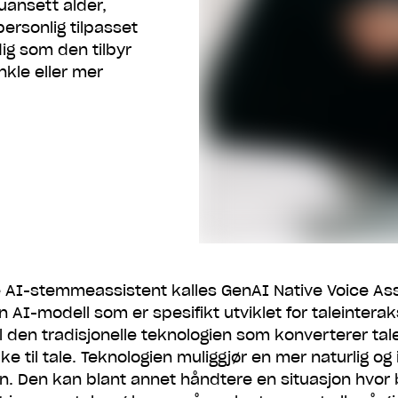
uansett alder,
ersonlig tilpasset
ig som den tilbyr
nkle eller mer
e AI-stemmeassistent kalles GenAI Native Voice Ass
 AI-modell som er spesifikt utviklet for taleinteraks
l den tradisjonelle teknologien som konverterer tale 
ke til tale. Teknologien muliggjør en mer naturlig og i
. Den kan blant annet håndtere en situasjon hvor