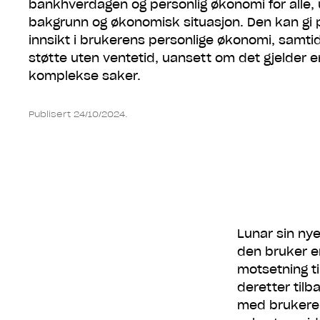
bankhverdagen og personlig økonomi for alle, 
bakgrunn og økonomisk situasjon. Den kan gi p
innsikt i brukerens personlige økonomi, samtid
støtte uten ventetid, uansett om det gjelder e
komplekse saker.
Publisert 24/10/2024.
Lunar sin ny
den bruker en
motsetning ti
deretter tilba
med brukeren