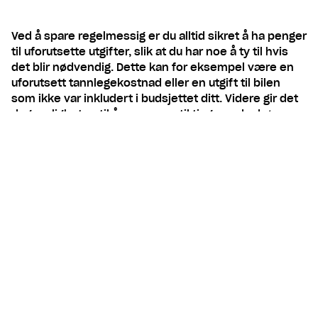
Ved å spare regelmessig er du alltid sikret å ha penger
til uforutsette utgifter, slik at du har noe å ty til hvis
det blir nødvendig. Dette kan for eksempel være en
uforutsett tannlegekostnad eller en utgift til bilen
som ikke var inkludert i budsjettet ditt. Videre gir det
deg muligheten til å spare opp til tingene du drømmer
om. Dette kan for eksempel være en reise, en
egenkapital til bolig eller noe helt annet. Hvis du
setter deg realistiske mål for hvor mye du ønsker å
spare, og lager en plan for sparingen din, er du godt
på vei. Les videre her og få gode råd om hvordan du
kan spare opp.
Hvordan sparer man