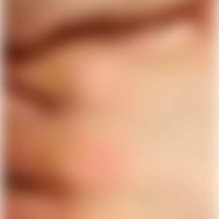
Gjør som 1 000 000
andre - last ned Lunar
Få en sms med link til å laste ned Lunar og registrer
deg på et par minutter. Det er helt uforpliktende og
du kan alltids beholde din gamle bank.